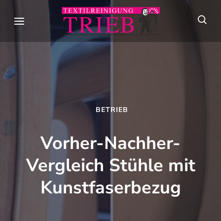
Skip
to
Textilreini
Meisterhafte
content
Trieb
Textilpflege seit
(Press
über 90 Jahren in
Enter)
Stuttgart
BETRIEB
Vorher-Nachher-
Vergleich Stühle mit
Kunstfaserbezug