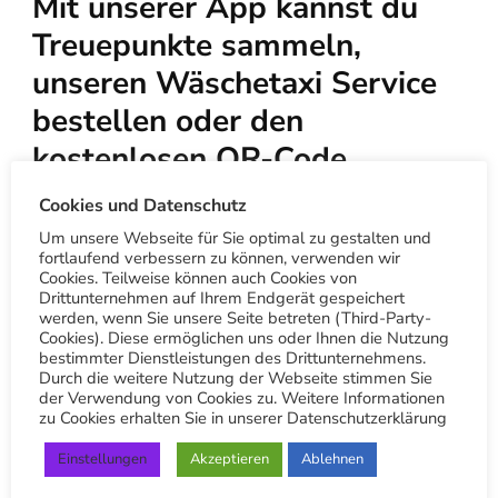
Mit unserer App kannst du
Treuepunkte sammeln,
unseren Wäschetaxi Service
bestellen oder den
kostenlosen QR-Code
Scanner nutzen.
Cookies und Datenschutz
Um unsere Webseite für Sie optimal zu gestalten und
fortlaufend verbessern zu können, verwenden wir
APP Download für iOS/Apple
Cookies. Teilweise können auch Cookies von
Drittunternehmen auf Ihrem Endgerät gespeichert
werden, wenn Sie unsere Seite betreten (Third-Party-
Cookies). Diese ermöglichen uns oder Ihnen die Nutzung
App Download für Android
bestimmter Dienstleistungen des Drittunternehmens.
Durch die weitere Nutzung der Webseite stimmen Sie
der Verwendung von Cookies zu. Weitere Informationen
LIVE-PWA Nutzen ohne App-
zu Cookies erhalten Sie in unserer Datenschutzerklärung
Installation
Einstellungen
Akzeptieren
Ablehnen
Die App bietet nicht nur die Bestellmöglichkeit