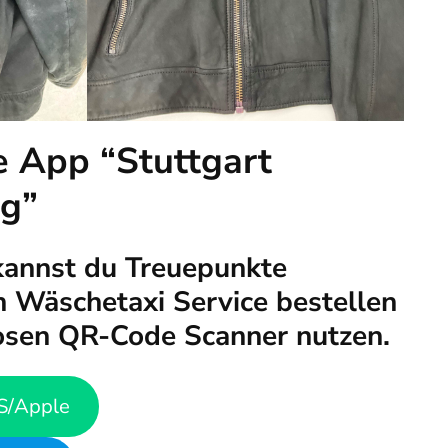
e App “Stuttgart
ng”
kannst du Treuepunkte
 Wäschetaxi Service bestellen
osen QR-Code Scanner nutzen.
S/Apple