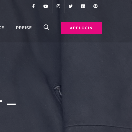
CE
PREISE
APPLOGIN
 –