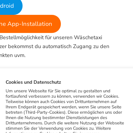
droid
e App-Installation
 Bestellmöglichkeit für unseren Wäschetaxi
Nutzer bekommst du automatisch Zugang zu den
nkten uvm.
llkommensgeschenk bekommst du automatisch von
iert hast. Zu den weiteren Vorteilen der App
Cookies und Datenschutz
n QR-Scanner zu nutzen und uns Bilder von
Um unsere Webseite für Sie optimal zu gestalten und
fortlaufend verbessern zu können, verwenden wir Cookies.
it kostenlos einen Rat oder Kostenvoranschlag
Teilweise können auch Cookies von Drittunternehmen auf
Ihrem Endgerät gespeichert werden, wenn Sie unsere Seite
betreten (Third-Party-Cookies). Diese ermöglichen uns oder
Ihnen die Nutzung bestimmter Dienstleistungen des
Drittunternehmens. Durch die weitere Nutzung der Webseite
stimmen Sie der Verwendung von Cookies zu. Weitere