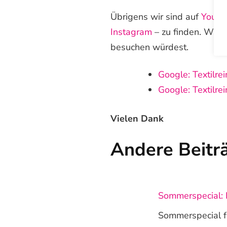
Übrigens wir sind auf
Youtu
Instagram
– zu finden. Wir 
besuchen würdest.
Google: Textilre
Google: Textilre
Vielen Dank
Andere Beitr
Sommerspecial: 
Sommerspecial fü