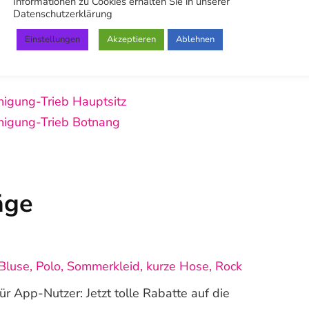
Informationen zu Cookies erhalten Sie in unserer
Datenschutzerklärung
be
,
Pinterest
,
LinkedIn
,
X (Twitter)
,
Facebook
,
Einstellungen
Akzeptieren
Ablehnen
würden uns sehr freuen wenn du uns dort
inigung-Trieb Hauptsitz
inigung-Trieb Botnang
äge
Bluse, Polo, Sommerkleid, kurze Hose, Rock
r App-Nutzer: Jetzt tolle Rabatte auf die