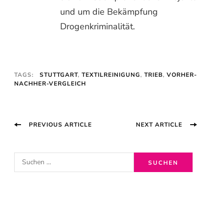
und um die Bekämpfung
Drogenkriminalität.
TAGS:
STUTTGART
,
TEXTILREINIGUNG
,
TRIEB
,
VORHER-
NACHHER-VERGLEICH
Post
PREVIOUS ARTICLE
NEXT ARTICLE
Navigation
S
u
c
h
e