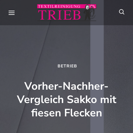
Skip
to
Textilreini
Meisterhafte
content
Trieb
Textilpflege seit
(Press
über 90 Jahren in
Enter)
Stuttgart
BETRIEB
Vorher-Nachher-
Vergleich Sakko mit
fiesen Flecken