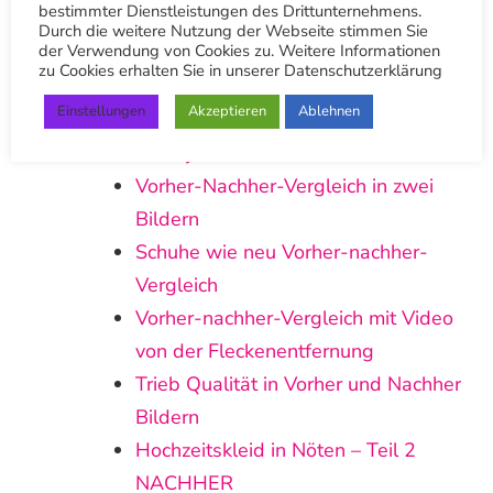
bestimmter Dienstleistungen des Drittunternehmens.
Trachtensakko: Vorher-nachher-
Durch die weitere Nutzung der Webseite stimmen Sie
der Verwendung von Cookies zu. Weitere Informationen
Vergleich!
zu Cookies erhalten Sie in unserer Datenschutzerklärung
Vorher – nachher Vergleich: Jacke
Einstellungen
Akzeptieren
Ablehnen
Vorher und nachher Lederrock
Lederjacke Vorher – Nachher
Vorher-Nachher-Vergleich in zwei
Bildern
Schuhe wie neu Vorher-nachher-
Vergleich
Vorher-nachher-Vergleich mit Video
von der Fleckenentfernung
Trieb Qualität in Vorher und Nachher
Bildern
Hochzeitskleid in Nöten – Teil 2
NACHHER