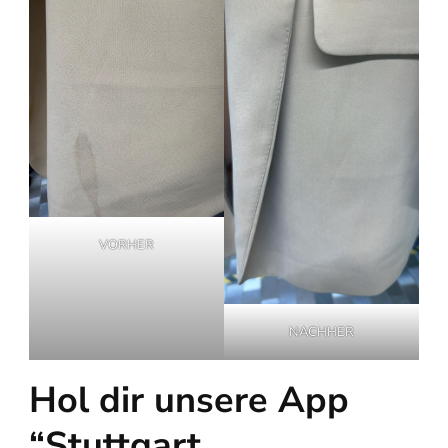
VORHER
NACHHER
Hol dir unsere App
“Stuttgart