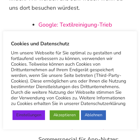
uns dort besuchen würdest.
Google: Textilreinigung-Trieb
Hauptsitz
Google: Textilreinigung-Trieb
Cookies und Datenschutz
Botnang
Um unsere Webseite für Sie optimal zu gestalten und
fortlaufend verbessern zu können, verwenden wir
Cookies. Teilweise können auch Cookies von
Drittunternehmen auf Ihrem Endgerät gespeichert
Vielen Dank
werden, wenn Sie unsere Seite betreten (Third-Party-
Cookies). Diese ermöglichen uns oder Ihnen die Nutzung
Andere Beiträge
bestimmter Dienstleistungen des Drittunternehmens.
Durch die weitere Nutzung der Webseite stimmen Sie
der Verwendung von Cookies zu. Weitere Informationen
zu Cookies erhalten Sie in unserer Datenschutzerklärung
Einstellungen
Akzeptieren
Ablehnen
Sommerspecial: Bluse, Polo,
Sommerkleid, kurze Hose, Rock
Sommerspecial für App-Nutzer: