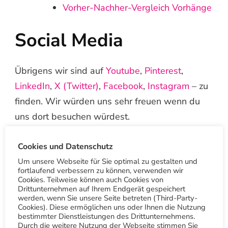
Vorher-Nachher-Vergleich Vorhänge
Social Media
Übrigens wir sind auf
Youtube
,
Pinterest
,
LinkedIn
,
X (Twitter)
,
Facebook
,
Instagram
– zu
finden. Wir würden uns sehr freuen wenn du
uns dort besuchen würdest.
Google: Textilreinigung-Trieb
Cookies und Datenschutz
Hauptsitz
Um unsere Webseite für Sie optimal zu gestalten und
fortlaufend verbessern zu können, verwenden wir
Google: Textilreinigung-Trieb
Cookies. Teilweise können auch Cookies von
Botnang
Drittunternehmen auf Ihrem Endgerät gespeichert
werden, wenn Sie unsere Seite betreten (Third-Party-
Cookies). Diese ermöglichen uns oder Ihnen die Nutzung
bestimmter Dienstleistungen des Drittunternehmens.
Vielen Dank
Durch die weitere Nutzung der Webseite stimmen Sie