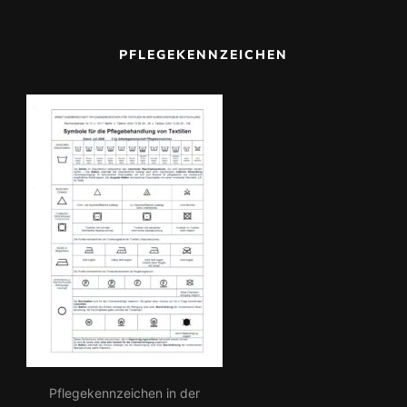
a
c
PFLEGEKENNZEICHEN
h:
Pflegekennzeichen in der