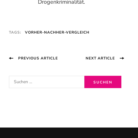
Drogenkriminalität.
TAGS:
VORHER-NACHHER-VERGLEICH
Post
PREVIOUS ARTICLE
NEXT ARTICLE
Navigation
S
u
c
h
e
n
n