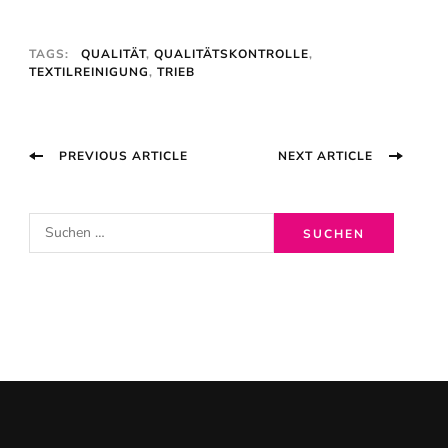
TAGS:
QUALITÄT
,
QUALITÄTSKONTROLLE
,
TEXTILREINIGUNG
,
TRIEB
Post
PREVIOUS ARTICLE
NEXT ARTICLE
Navigation
S
u
c
h
e
n
n
a