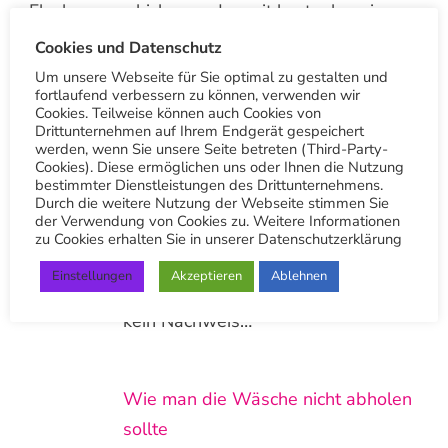
Flecken zu schicken und somit kostenlos einen
Rat oder Kostenvoranschlag einzuholen.
Cookies und Datenschutz
Um unsere Webseite für Sie optimal zu gestalten und
Andere Beiträge
fortlaufend verbessern zu können, verwenden wir
Cookies. Teilweise können auch Cookies von
Drittunternehmen auf Ihrem Endgerät gespeichert
werden, wenn Sie unsere Seite betreten (Third-Party-
Cookies). Diese ermöglichen uns oder Ihnen die Nutzung
bestimmter Dienstleistungen des Drittunternehmens.
Wie man die Wäsche korrekt abholt
Durch die weitere Nutzung der Webseite stimmen Sie
der Verwendung von Cookies zu. Weitere Informationen
In diesem Video zeigen wir euch,
zu Cookies erhalten Sie in unserer Datenschutzerklärung
wie man die Wäsche korrekt abholt.
Einstellungen
Akzeptieren
Ablehnen
Wie bereits erwähnt, ist ein Foto
kein Nachweis…
Wie man die Wäsche nicht abholen
sollte