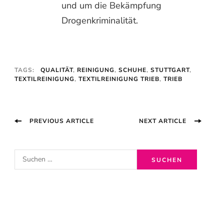
und um die Bekämpfung
Drogenkriminalität.
TAGS:
QUALITÄT
,
REINIGUNG
,
SCHUHE
,
STUTTGART
,
TEXTILREINIGUNG
,
TEXTILREINIGUNG TRIEB
,
TRIEB
Post
PREVIOUS ARTICLE
NEXT ARTICLE
Navigation
S
u
c
h
e