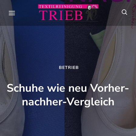
Skip
to
Textilreini
Meisterhafte
content
Trieb
Textilpflege seit
(Press
über 90 Jahren in
Enter)
Stuttgart
BETRIEB
Schuhe wie neu Vorher-
nachher-Vergleich