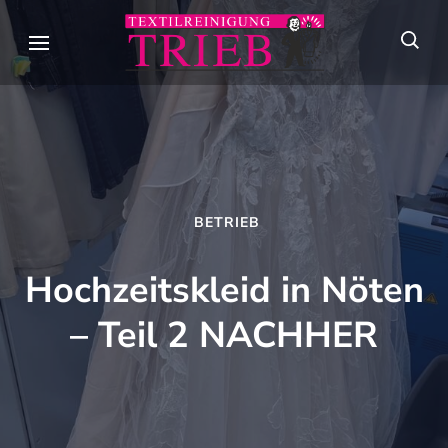
Skip
to
Textilreini
Meisterhafte
content
Trieb
Textilpflege seit
(Press
über 90 Jahren in
Enter)
Stuttgart
BETRIEB
Hochzeitskleid in Nöten
– Teil 2 NACHHER