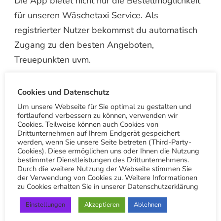
Die App bietet nicht nur die Bestellmöglichkeit
für unseren Wäschetaxi Service. Als
registrierter Nutzer bekommst du automatisch
Zugang zu den besten Angeboten,
Treuepunkten uvm.
Ein € 10 Gutschein als Willkommensgeschenk
Cookies und Datenschutz
bekommst du automatisch von uns nach dem
Um unsere Webseite für Sie optimal zu gestalten und
du dich registriert hast. Zu den weiteren
fortlaufend verbessern zu können, verwenden wir
Cookies. Teilweise können auch Cookies von
Vorteilen der App gehört die Möglichkeit einen
Drittunternehmen auf Ihrem Endgerät gespeichert
werden, wenn Sie unsere Seite betreten (Third-Party-
QR-Scanner zu nutzen und uns Bilder von
Cookies). Diese ermöglichen uns oder Ihnen die Nutzung
Flecken zu schicken und somit kostenlos einen
bestimmter Dienstleistungen des Drittunternehmens.
Durch die weitere Nutzung der Webseite stimmen Sie
Rat oder Kostenvoranschlag einzuholen.
der Verwendung von Cookies zu. Weitere Informationen
zu Cookies erhalten Sie in unserer Datenschutzerklärung
Social Media
Einstellungen
Akzeptieren
Ablehnen