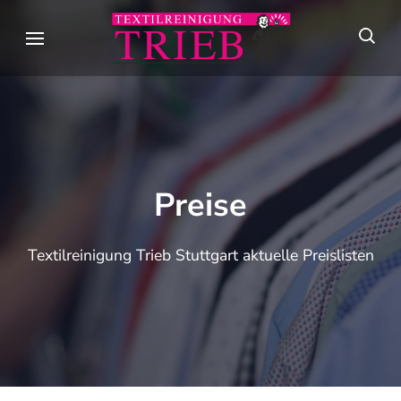
Skip
to
Textilreini
Meisterhafte
content
Trieb
Textilpflege seit
(Press
über 90 Jahren in
Enter)
Stuttgart
Preise
Textilreinigung Trieb Stuttgart aktuelle Preislisten