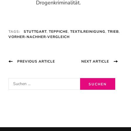
Drogenkriminalität.
TAGS:
STUTTGART
,
TEPPICHE
,
TEXTILREINIGUNG
,
TRIEB
,
VORHER-NACHHER-VERGLEICH
Post
PREVIOUS ARTICLE
NEXT ARTICLE
Navigation
S
u
c
h
e
n