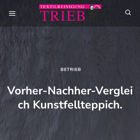
Skip
to
Textilreini
Meisterhafte
content
Trieb
Textilpflege seit
(Press
über 90 Jahren in
Enter)
Stuttgart
BETRIEB
Vorher‑Nachher‑Verglei
ch Kunstfellteppich.