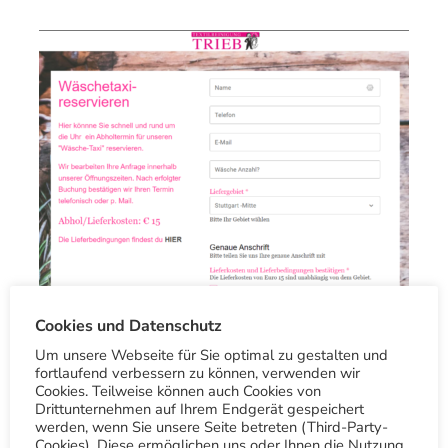
Cookies und Datenschutz
Wie buche ich das Wäschetaxi?
Um unsere Webseite für Sie optimal zu gestalten und
fortlaufend verbessern zu können, verwenden wir
Nutzen Sie dazu rund um die Uhr unsere App
Cookies. Teilweise können auch Cookies von
Drittunternehmen auf Ihrem Endgerät gespeichert
"Stuttgart Textilreinigung" oder den Link
werden, wenn Sie unsere Seite betreten (Third-Party-
Cookies). Diese ermöglichen uns oder Ihnen die Nutzung