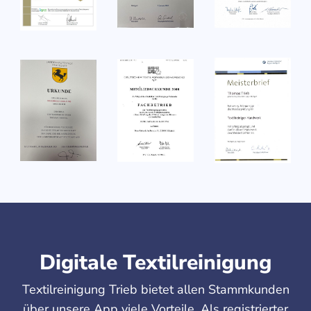
Digitale Textilreinigung
Textilreinigung Trieb bietet allen Stammkunden
über unsere App viele Vorteile. Als registrierter