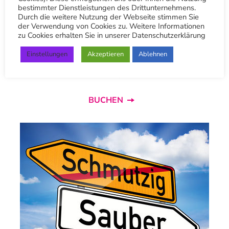
"Buchen" direkt unterhalb.
bestimmter Dienstleistungen des Drittunternehmens.
Durch die weitere Nutzung der Webseite stimmen Sie
der Verwendung von Cookies zu. Weitere Informationen
Persönliche Beratung und Terminvereinbarung
zu Cookies erhalten Sie in unserer Datenschutzerklärung
ist auch innerhalb der Geschäftszeiten
Einstellungen
Akzeptieren
Ablehnen
telefonisch möglich.
Unter: 0711/294-166
BUCHEN