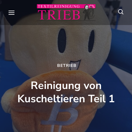
Skip
to
Textilreini
Meisterhafte
content
Trieb
Textilpflege seit
(Press
über 90 Jahren in
Enter)
Stuttgart
BETRIEB
Reinigung von
Kuscheltieren Teil 1