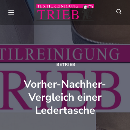
Skip
to
Textilreini
Meisterhafte
content
Trieb
Textilpflege seit
(Press
über 90 Jahren in
Enter)
Stuttgart
BETRIEB
Vorher-Nachher-
Vergleich einer
Ledertasche