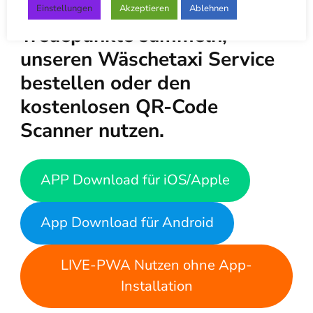
Mit unserer App kannst du
Einstellungen
Akzeptieren
Ablehnen
Treuepunkte sammeln,
unseren Wäschetaxi Service
bestellen oder den
kostenlosen QR-Code
Scanner nutzen.
APP Download für iOS/Apple
App Download für Android
LIVE-PWA Nutzen ohne App-
Installation