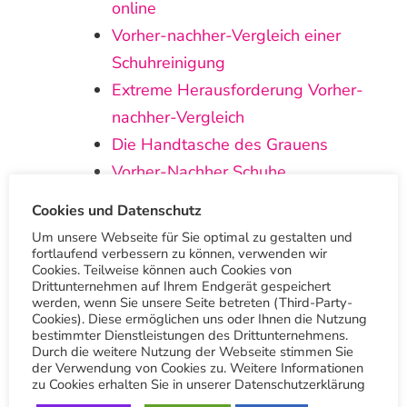
online
Vorher-nachher-Vergleich einer
Schuhreinigung
Extreme Herausforderung Vorher-
nachher-Vergleich
Die Handtasche des Grauens
Vorher-Nachher Schuhe
Vorher-Nachher-Vergleich Kleid
Cookies und Datenschutz
Vorher-Nachher-Vergleich Vorhänge
Um unsere Webseite für Sie optimal zu gestalten und
fortlaufend verbessern zu können, verwenden wir
Cookies. Teilweise können auch Cookies von
Hol dir unsere App
Drittunternehmen auf Ihrem Endgerät gespeichert
werden, wenn Sie unsere Seite betreten (Third-Party-
“Stuttgart
Cookies). Diese ermöglichen uns oder Ihnen die Nutzung
bestimmter Dienstleistungen des Drittunternehmens.
Durch die weitere Nutzung der Webseite stimmen Sie
Textilreinigung”
der Verwendung von Cookies zu. Weitere Informationen
zu Cookies erhalten Sie in unserer Datenschutzerklärung