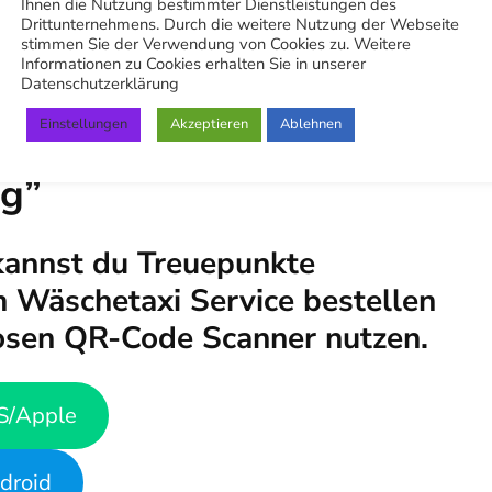
Ihnen die Nutzung bestimmter Dienstleistungen des
Drittunternehmens. Durch die weitere Nutzung der Webseite
stimmen Sie der Verwendung von Cookies zu. Weitere
Informationen zu Cookies erhalten Sie in unserer
Datenschutzerklärung
Einstellungen
Akzeptieren
Ablehnen
e App “Stuttgart
ng”
kannst du Treuepunkte
 Wäschetaxi Service bestellen
osen QR-Code Scanner nutzen.
S/Apple
droid