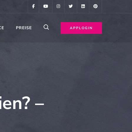
CE
PREISE
APPLOGIN
ien? –