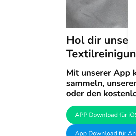
Hol dir unser
Textilreinigu
Mit unserer App 
sammeln, unseren
oder den kostenl
APP Download für iO
App Download für An