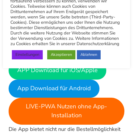
fortlaufend verbessern zu können, verwenden wir
Cookies. Teilweise können auch Cookies von
Treuepunkte sammeln,
Drittunternehmen auf Ihrem Endgerät gespeichert
unseren Wäschetaxi Service
werden, wenn Sie unsere Seite betreten (Third-Party-
Cookies). Diese ermöglichen uns oder Ihnen die Nutzung
bestellen oder den
bestimmter Dienstleistungen des Drittunternehmens.
Durch die weitere Nutzung der Webseite stimmen Sie
kostenlosen QR-Code
der Verwendung von Cookies zu. Weitere Informationen
zu Cookies erhalten Sie in unserer Datenschutzerklärung
Scanner nutzen.
Einstellungen
Akzeptieren
Ablehnen
APP Download für iOS/Apple
App Download für Android
LIVE-PWA Nutzen ohne App-
Installation
Die App bietet nicht nur die Bestellmöglichkeit