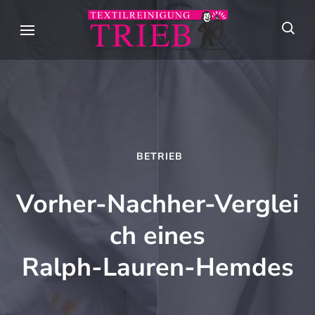
Skip
to
Textilreini
Meisterhafte
content
Trieb
Textilpflege seit
(Press
über 90 Jahren in
Enter)
Stuttgart
BETRIEB
Vorher‑Nachher‑Verglei
ch eines
Ralph‑Lauren‑Hemdes