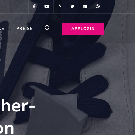
CE
PREISE
APPLOGIN
her-
on