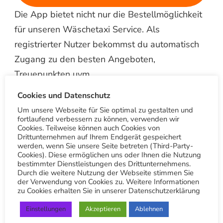
Die App bietet nicht nur die Bestellmöglichkeit
für unseren Wäschetaxi Service. Als
registrierter Nutzer bekommst du automatisch
Zugang zu den besten Angeboten,
Treuepunkten uvm.
Cookies und Datenschutz
Ein € 10 Gutschein als Willkommensgeschenk
Um unsere Webseite für Sie optimal zu gestalten und
bekommst du automatisch von uns nach dem
fortlaufend verbessern zu können, verwenden wir
Cookies. Teilweise können auch Cookies von
du dich registriert hast. Zu den weiteren
Drittunternehmen auf Ihrem Endgerät gespeichert
Vorteilen der App gehört die Möglichkeit einen
werden, wenn Sie unsere Seite betreten (Third-Party-
Cookies). Diese ermöglichen uns oder Ihnen die Nutzung
QR-Scanner zu nutzen und uns Bilder von
bestimmter Dienstleistungen des Drittunternehmens.
Durch die weitere Nutzung der Webseite stimmen Sie
Flecken zu schicken und somit kostenlos einen
der Verwendung von Cookies zu. Weitere Informationen
Rat oder Kostenvoranschlag einzuholen.
zu Cookies erhalten Sie in unserer Datenschutzerklärung
Einstellungen
Akzeptieren
Ablehnen
Social Media