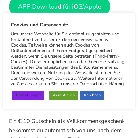
APP Download für iOS/Apple
App Download für Android
Cookies und Datenschutz
Um unsere Webseite für Sie optimal zu gestalten und
fortlaufend verbessern zu können, verwenden wir
LIVE-PWA Nutzen ohne App-
Cookies. Teilweise können auch Cookies von
Drittunternehmen auf Ihrem Endgerät gespeichert
Installation
werden, wenn Sie unsere Seite betreten (Third-Party-
Cookies). Diese ermöglichen uns oder Ihnen die Nutzung
Die App bietet nicht nur die Bestellmöglichkeit
bestimmter Dienstleistungen des Drittunternehmens.
Durch die weitere Nutzung der Webseite stimmen Sie
für unseren Wäschetaxi Service. Als
der Verwendung von Cookies zu. Weitere Informationen
zu Cookies erhalten Sie in unserer Datenschutzerklärung
registrierter Nutzer bekommst du automatisch
Zugang zu den besten Angeboten,
Einstellungen
Akzeptieren
Ablehnen
Treuepunkten uvm.
Ein € 10 Gutschein als Willkommensgeschenk
bekommst du automatisch von uns nach dem