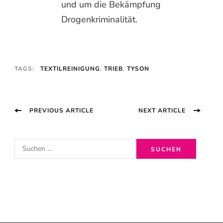
und um die Bekämpfung
Drogenkriminalität.
TAGS:
TEXTILREINIGUNG
,
TRIEB
,
TYSON
Post
PREVIOUS ARTICLE
NEXT ARTICLE
Navigation
S
u
c
h
e
n