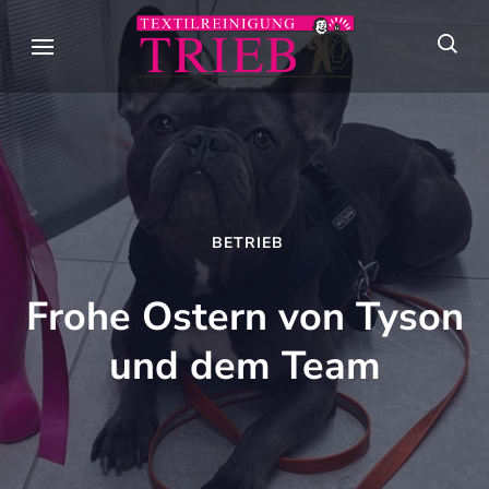
Skip
to
Textilreini
Meisterhafte
content
Trieb
Textilpflege seit
(Press
über 90 Jahren in
Enter)
Stuttgart
BETRIEB
Frohe Ostern von Tyson
und dem Team