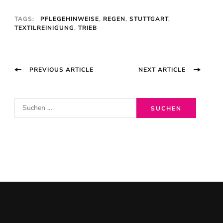
TAGS:
PFLEGEHINWEISE
,
REGEN
,
STUTTGART
,
TEXTILREINIGUNG
,
TRIEB
Post
PREVIOUS ARTICLE
NEXT ARTICLE
Navigation
S
u
c
h
e
n
n
a