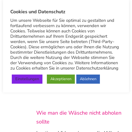
Vielen Dank
Cookies und Datenschutz
Um unsere Webseite für Sie optimal zu gestalten und
Andere Beiträge
fortlaufend verbessern zu können, verwenden wir
Cookies. Teilweise können auch Cookies von
Drittunternehmen auf Ihrem Endgerät gespeichert
werden, wenn Sie unsere Seite betreten (Third-Party-
Cookies). Diese ermöglichen uns oder Ihnen die Nutzung
Wie man die Wäsche korrekt abholt
bestimmter Dienstleistungen des Drittunternehmens.
Durch die weitere Nutzung der Webseite stimmen Sie
der Verwendung von Cookies zu. Weitere Informationen
In diesem Video zeigen wir euch,
zu Cookies erhalten Sie in unserer Datenschutzerklärung
wie man die Wäsche korrekt abholt.
Einstellungen
Akzeptieren
Ablehnen
Wie bereits erwähnt, ist ein Foto
kein Nachweis…
Wie man die Wäsche nicht abholen
sollte