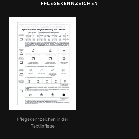
c
PFLEGEKENNZEICHEN
h:
Pflegekennzeichen in der
Textilpflege