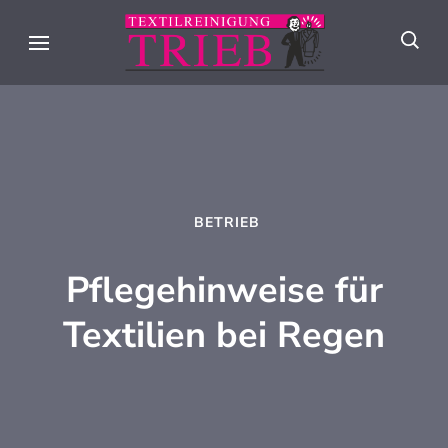
Skip
to
Textilreini
Meisterhafte
content
Trieb
Textilpflege seit
(Press
über 90 Jahren in
Enter)
Stuttgart
BETRIEB
Pflegehinweise für
Textilien bei Regen