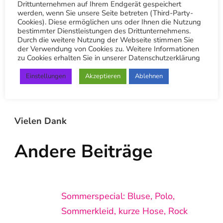
Drittunternehmen auf Ihrem Endgerät gespeichert
finden. Wir würden uns sehr freuen wenn du
werden, wenn Sie unsere Seite betreten (Third-Party-
uns dort besuchen würdest.
Cookies). Diese ermöglichen uns oder Ihnen die Nutzung
bestimmter Dienstleistungen des Drittunternehmens.
Durch die weitere Nutzung der Webseite stimmen Sie
Google: Textilreinigung-Trieb
der Verwendung von Cookies zu. Weitere Informationen
zu Cookies erhalten Sie in unserer Datenschutzerklärung
Hauptsitz
Einstellungen
Akzeptieren
Ablehnen
Google: Textilreinigung-Trieb
Botnang
Vielen Dank
Andere Beiträge
Sommerspecial: Bluse, Polo,
Sommerkleid, kurze Hose, Rock