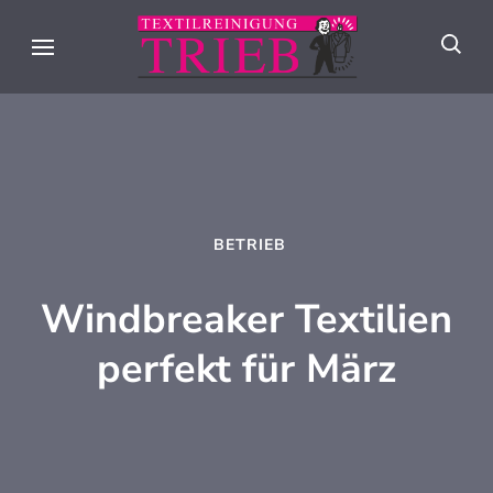
Skip
to
Textilreini
Meisterhafte
content
Trieb
Textilpflege seit
(Press
über 90 Jahren in
Enter)
Stuttgart
BETRIEB
Windbreaker Textilien
perfekt für März