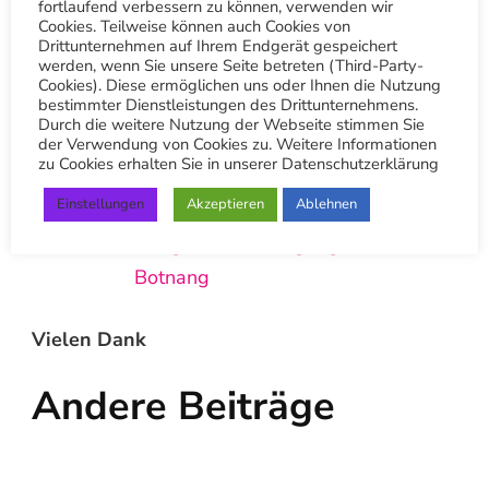
fortlaufend verbessern zu können, verwenden wir
Übrigens wir sind auf
Youtube
,
Pinterest
,
Cookies. Teilweise können auch Cookies von
Drittunternehmen auf Ihrem Endgerät gespeichert
LinkedIn
,
X (Twitter)
,
Facebook
,
Instagram
– zu
werden, wenn Sie unsere Seite betreten (Third-Party-
Cookies). Diese ermöglichen uns oder Ihnen die Nutzung
finden. Wir würden uns sehr freuen wenn du
bestimmter Dienstleistungen des Drittunternehmens.
uns dort besuchen würdest.
Durch die weitere Nutzung der Webseite stimmen Sie
der Verwendung von Cookies zu. Weitere Informationen
zu Cookies erhalten Sie in unserer Datenschutzerklärung
Google: Textilreinigung-Trieb
Einstellungen
Akzeptieren
Ablehnen
Hauptsitz
Google: Textilreinigung-Trieb
Botnang
Vielen Dank
Andere Beiträge