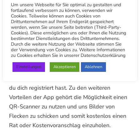
Installation
Um unsere Webseite für Sie optimal zu gestalten und
fortlaufend verbessern zu können, verwenden wir
Die App bietet nicht nur die Bestellmöglichkeit
Cookies. Teilweise können auch Cookies von
Drittunternehmen auf Ihrem Endgerät gespeichert
für unseren Wäschetaxi Service. Als
werden, wenn Sie unsere Seite betreten (Third-Party-
Cookies). Diese ermöglichen uns oder Ihnen die Nutzung
registrierter Nutzer bekommst du automatisch
bestimmter Dienstleistungen des Drittunternehmens.
Zugang zu den besten Angeboten,
Durch die weitere Nutzung der Webseite stimmen Sie
der Verwendung von Cookies zu. Weitere Informationen
Treuepunkten uvm.
zu Cookies erhalten Sie in unserer Datenschutzerklärung
Einstellungen
Akzeptieren
Ablehnen
Ein € 10 Gutschein als Willkommensgeschenk
bekommst du automatisch von uns nach dem
du dich registriert hast. Zu den weiteren
Vorteilen der App gehört die Möglichkeit einen
QR-Scanner zu nutzen und uns Bilder von
Flecken zu schicken und somit kostenlos einen
Rat oder Kostenvoranschlag einzuholen.