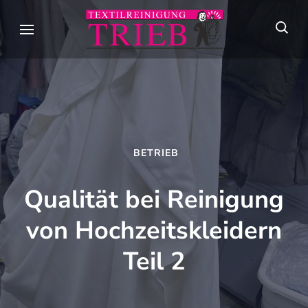
Skip
to
Textilreini
Meisterhafte
content
Trieb
Textilpflege seit
(Press
über 90 Jahren in
Enter)
Stuttgart
BETRIEB
Qualität bei Reinigung
von Hochzeitskleidern
Teil 2