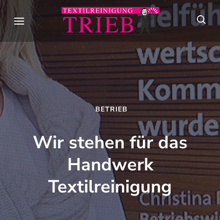
Skip
to
Textilreini
Meisterhafte
content
Trieb
Textilpflege seit
(Press
über 90 Jahren in
Enter)
Stuttgart
BETRIEB
Wir stehen für das
Handwerk
Textilreinigung