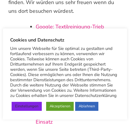
finden. Wir würden uns sehr freuen wenn du
uns dort besuchen würdest.
Google: Textilreinigung-Trieb
Hauptsitz
Cookies und Datenschutz
Google: Textilreinigung-Trieb
Um unsere Webseite für Sie optimal zu gestalten und
Botnang
fortlaufend verbessern zu können, verwenden wir
Cookies. Teilweise können auch Cookies von
Drittunternehmen auf Ihrem Endgerät gespeichert
Vielen Dank
werden, wenn Sie unsere Seite betreten (Third-Party-
Cookies). Diese ermöglichen uns oder Ihnen die Nutzung
bestimmter Dienstleistungen des Drittunternehmens.
Andere Beiträge
Durch die weitere Nutzung der Webseite stimmen Sie
der Verwendung von Cookies zu. Weitere Informationen
zu Cookies erhalten Sie in unserer Datenschutzerklärung
Einstellungen
Akzeptieren
Ablehnen
Wäschetaxi Stuttgart E-Scooter im
Einsatz