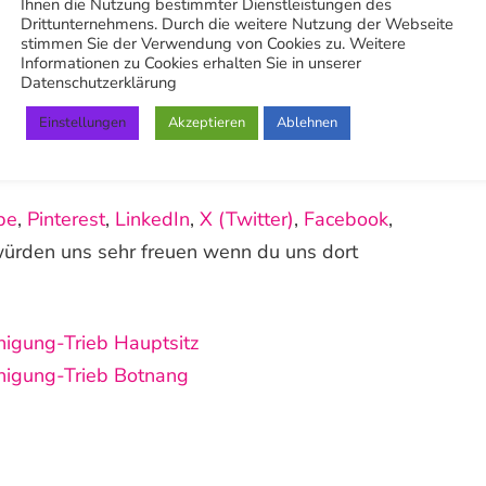
Ihnen die Nutzung bestimmter Dienstleistungen des
n QR-Scanner zu nutzen und uns Bilder von
Drittunternehmens. Durch die weitere Nutzung der Webseite
stimmen Sie der Verwendung von Cookies zu. Weitere
it kostenlos einen Rat oder Kostenvoranschlag
Informationen zu Cookies erhalten Sie in unserer
Datenschutzerklärung
Einstellungen
Akzeptieren
Ablehnen
be
,
Pinterest
,
LinkedIn
,
X (Twitter)
,
Facebook
,
würden uns sehr freuen wenn du uns dort
inigung-Trieb Hauptsitz
inigung-Trieb Botnang