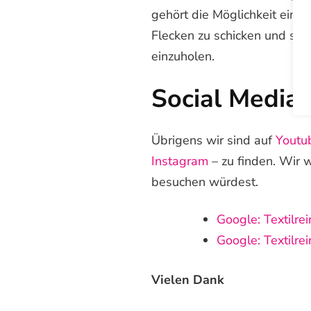
gehört die Möglichkeit eine
Flecken zu schicken und som
einzuholen.
Social Media
Übrigens wir sind auf
Youtu
Instagram
– zu finden. Wir 
besuchen würdest.
Google: Textilre
Google: Textilre
Vielen Dank