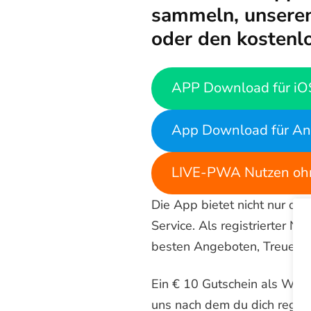
sammeln, unseren
oder den kostenl
APP Download für iO
App Download für An
LIVE-PWA Nutzen ohn
Die App bietet nicht nur die
Service. Als registrierter 
besten Angeboten, Treuepu
Ein € 10 Gutschein als Wi
uns nach dem du dich registr