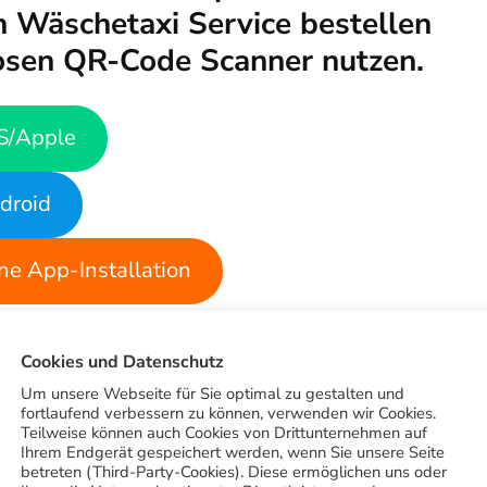
 Wäschetaxi Service bestellen
osen QR-Code Scanner nutzen.
S/Apple
droid
e App-Installation
 Bestellmöglichkeit für unseren Wäschetaxi
Nutzer bekommst du automatisch Zugang zu den
Cookies und Datenschutz
nkten uvm.
Um unsere Webseite für Sie optimal zu gestalten und
fortlaufend verbessern zu können, verwenden wir Cookies.
Teilweise können auch Cookies von Drittunternehmen auf
llkommensgeschenk bekommst du automatisch von
Ihrem Endgerät gespeichert werden, wenn Sie unsere Seite
betreten (Third-Party-Cookies). Diese ermöglichen uns oder
iert hast. Zu den weiteren Vorteilen der App