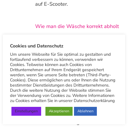
auf E-Scooter.
Wie man die Wäsche korrekt abholt
In diesem Video zeigen wir euch,
wie man die Wäsche korrekt abholt.
Cookies und Datenschutz
Wie bereits erwähnt, ist ein Foto
Um unsere Webseite für Sie optimal zu gestalten und
fortlaufend verbessern zu können, verwenden wir
kein Nachweis…
Cookies. Teilweise können auch Cookies von
Drittunternehmen auf Ihrem Endgerät gespeichert
werden, wenn Sie unsere Seite betreten (Third-Party-
Cookies). Diese ermöglichen uns oder Ihnen die Nutzung
Wie man die Wäsche nicht abholen
bestimmter Dienstleistungen des Drittunternehmens.
Durch die weitere Nutzung der Webseite stimmen Sie
sollte
der Verwendung von Cookies zu. Weitere Informationen
zu Cookies erhalten Sie in unserer Datenschutzerklärung
Lustiges Video wie man die Wäsche
Einstellungen
Akzeptieren
Ablehnen
nicht abholen sollte: So holen Sie
Ihre Wäsche richtig ab…