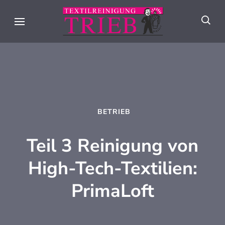
Skip
to
Textilreini
Meisterhafte
content
Trieb
Textilpflege seit
(Press
über 90 Jahren in
Enter)
Stuttgart
BETRIEB
Teil 3 Reinigung von
High-Tech-Textilien:
PrimaLoft