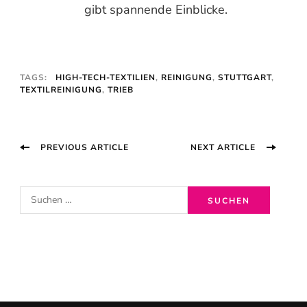
gibt spannende Einblicke.
TAGS:
HIGH-TECH-TEXTILIEN
,
REINIGUNG
,
STUTTGART
,
TEXTILREINIGUNG
,
TRIEB
Post
PREVIOUS ARTICLE
NEXT ARTICLE
Navigation
S
u
c
h
e
n