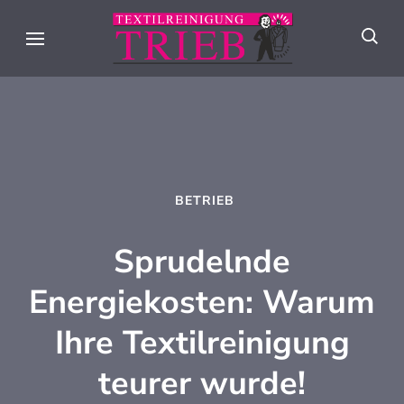
Skip
to
Textilreini
Meisterhafte
content
Trieb
Textilpflege seit
(Press
über 90 Jahren in
Enter)
Stuttgart
BETRIEB
Sprudelnde
Energiekosten: Warum
Ihre Textilreinigung
teurer wurde!