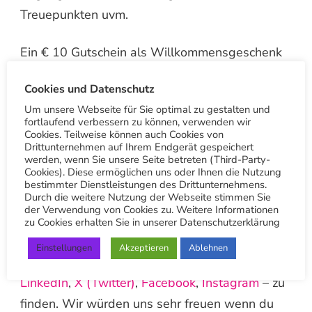
Treuepunkten uvm.
Ein € 10 Gutschein als Willkommensgeschenk
bekommst du automatisch von uns nach dem
Cookies und Datenschutz
du dich registriert hast. Zu den weiteren
Um unsere Webseite für Sie optimal zu gestalten und
Vorteilen der App gehört die Möglichkeit einen
fortlaufend verbessern zu können, verwenden wir
Cookies. Teilweise können auch Cookies von
QR-Scanner zu nutzen und uns Bilder von
Drittunternehmen auf Ihrem Endgerät gespeichert
Flecken zu schicken und somit kostenlos einen
werden, wenn Sie unsere Seite betreten (Third-Party-
Cookies). Diese ermöglichen uns oder Ihnen die Nutzung
Rat oder Kostenvoranschlag einzuholen.
bestimmter Dienstleistungen des Drittunternehmens.
Durch die weitere Nutzung der Webseite stimmen Sie
der Verwendung von Cookies zu. Weitere Informationen
Social Media
zu Cookies erhalten Sie in unserer Datenschutzerklärung
Einstellungen
Akzeptieren
Ablehnen
Übrigens wir sind auf
Youtube
,
Pinterest
,
LinkedIn
,
X (Twitter)
,
Facebook
,
Instagram
– zu
finden. Wir würden uns sehr freuen wenn du