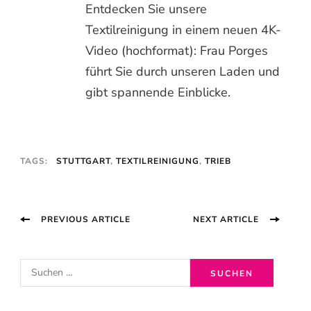
Entdecken Sie unsere
Textilreinigung in einem neuen 4K-
Video (hochformat): Frau Porges
führt Sie durch unseren Laden und
gibt spannende Einblicke.
TAGS:
STUTTGART
,
TEXTILREINIGUNG
,
TRIEB
Post
PREVIOUS ARTICLE
NEXT ARTICLE
Navigation
S
u
c