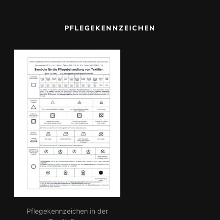
a
c
PFLEGEKENNZEICHEN
h:
Pflegekennzeichen in der