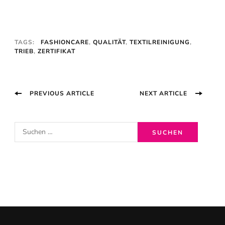
TAGS:
FASHIONCARE
,
QUALITÄT
,
TEXTILREINIGUNG
,
TRIEB
,
ZERTIFIKAT
Post
PREVIOUS ARTICLE
NEXT ARTICLE
Navigation
S
u
c
h
e
n
n