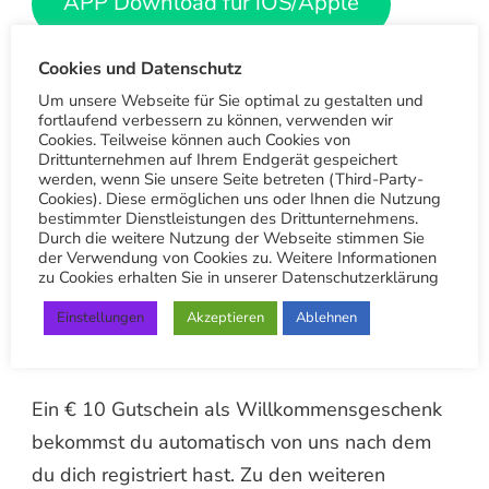
APP Download für iOS/Apple
App Download für Android
Cookies und Datenschutz
Um unsere Webseite für Sie optimal zu gestalten und
fortlaufend verbessern zu können, verwenden wir
LIVE-PWA Nutzen ohne App-
Cookies. Teilweise können auch Cookies von
Drittunternehmen auf Ihrem Endgerät gespeichert
Installation
werden, wenn Sie unsere Seite betreten (Third-Party-
Cookies). Diese ermöglichen uns oder Ihnen die Nutzung
Die App bietet nicht nur die Bestellmöglichkeit
bestimmter Dienstleistungen des Drittunternehmens.
Durch die weitere Nutzung der Webseite stimmen Sie
für unseren Wäschetaxi Service. Als
der Verwendung von Cookies zu. Weitere Informationen
zu Cookies erhalten Sie in unserer Datenschutzerklärung
registrierter Nutzer bekommst du automatisch
Zugang zu den besten Angeboten,
Einstellungen
Akzeptieren
Ablehnen
Treuepunkten uvm.
Ein € 10 Gutschein als Willkommensgeschenk
bekommst du automatisch von uns nach dem
du dich registriert hast. Zu den weiteren