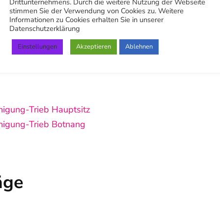
Drittunternehmens. Durch die weitere Nutzung der Webseite
stimmen Sie der Verwendung von Cookies zu. Weitere
Informationen zu Cookies erhalten Sie in unserer
Datenschutzerklärung
Einstellungen
Akzeptieren
Ablehnen
be
,
Pinterest
,
LinkedIn
,
X (Twitter)
,
Facebook
,
würden uns sehr freuen wenn du uns dort
inigung-Trieb Hauptsitz
inigung-Trieb Botnang
äge