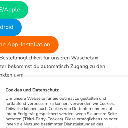
S/Apple
droid
e App-Installation
 Bestellmöglichkeit für unseren Wäschetaxi
Nutzer bekommst du automatisch Zugang zu den
nkten uvm.
Cookies und Datenschutz
llkommensgeschenk bekommst du automatisch von
Um unsere Webseite für Sie optimal zu gestalten und
iert hast. Zu den weiteren Vorteilen der App
fortlaufend verbessern zu können, verwenden wir Cookies.
n QR-Scanner zu nutzen und uns Bilder von
Teilweise können auch Cookies von Drittunternehmen auf
Ihrem Endgerät gespeichert werden, wenn Sie unsere Seite
it kostenlos einen Rat oder Kostenvoranschlag
betreten (Third-Party-Cookies). Diese ermöglichen uns oder
Ihnen die Nutzung bestimmter Dienstleistungen des