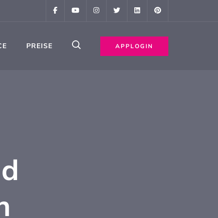
CE
PREISE
APPLOGIN
nd
h