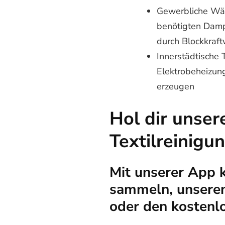
Gewerbliche Wäs
benötigten Damp
durch Blockkraft
Innerstädtische 
Elektrobeheizung
erzeugen
Hol dir unser
Textilreinigu
Mit unserer App 
sammeln, unseren
oder den kostenl