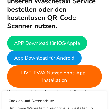
unseren Wäschetaxi Service
bestellen oder den
kostenlosen QR-Code
Scanner nutzen.
APP Download für iOS/Apple
App Download für Android
LIVE-PWA Nutzen ohne App-
Installation
Die App bietet nicht nur die Bestellmöglichkeit
für unseren Wäschetaxi Service. Als
Cookies und Datenschutz
registrierter Nutzer bekommst du automatisch
Um unsere Webseite für Sie optimal zu gestalten und