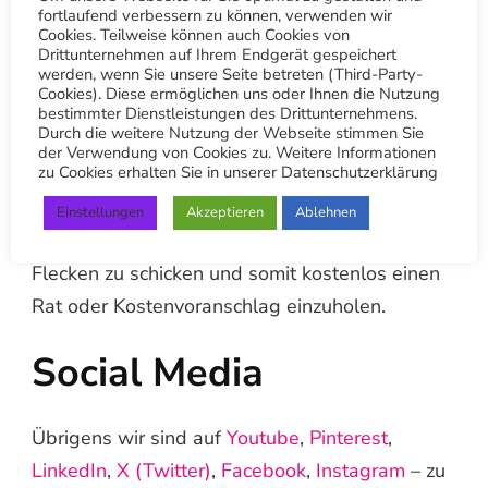
fortlaufend verbessern zu können, verwenden wir
Zugang zu den besten Angeboten,
Cookies. Teilweise können auch Cookies von
Treuepunkten uvm.
Drittunternehmen auf Ihrem Endgerät gespeichert
werden, wenn Sie unsere Seite betreten (Third-Party-
Cookies). Diese ermöglichen uns oder Ihnen die Nutzung
Ein € 10 Gutschein als Willkommensgeschenk
bestimmter Dienstleistungen des Drittunternehmens.
Durch die weitere Nutzung der Webseite stimmen Sie
bekommst du automatisch von uns nach dem
der Verwendung von Cookies zu. Weitere Informationen
zu Cookies erhalten Sie in unserer Datenschutzerklärung
du dich registriert hast. Zu den weiteren
Vorteilen der App gehört die Möglichkeit einen
Einstellungen
Akzeptieren
Ablehnen
QR-Scanner zu nutzen und uns Bilder von
Flecken zu schicken und somit kostenlos einen
Rat oder Kostenvoranschlag einzuholen.
Social Media
Übrigens wir sind auf
Youtube
,
Pinterest
,
LinkedIn
,
X (Twitter)
,
Facebook
,
Instagram
– zu