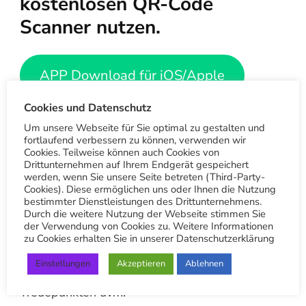
kostenlosen QR-Code
Scanner nutzen.
APP Download für iOS/Apple
Cookies und Datenschutz
App Download für Android
Um unsere Webseite für Sie optimal zu gestalten und
fortlaufend verbessern zu können, verwenden wir
Cookies. Teilweise können auch Cookies von
LIVE-PWA Nutzen ohne App-
Drittunternehmen auf Ihrem Endgerät gespeichert
werden, wenn Sie unsere Seite betreten (Third-Party-
Installation
Cookies). Diese ermöglichen uns oder Ihnen die Nutzung
bestimmter Dienstleistungen des Drittunternehmens.
Die App bietet nicht nur die Bestellmöglichkeit
Durch die weitere Nutzung der Webseite stimmen Sie
der Verwendung von Cookies zu. Weitere Informationen
für unseren Wäschetaxi Service. Als
zu Cookies erhalten Sie in unserer Datenschutzerklärung
registrierter Nutzer bekommst du automatisch
Einstellungen
Akzeptieren
Ablehnen
Zugang zu den besten Angeboten,
Treuepunkten uvm.