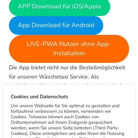
APP Download für iOS/Apple
App Download für Android
LIVE-PWA Nutzen ohne App-
Installation
Die App bietet nicht nur die Bestellmöglichkeit
für unseren Wäschetaxi Service. Als
registrierter Nutzer bekommst du automatisch
Zugang zu den besten Angeboten,
Cookies und Datenschutz
Treuepunkten uvm.
Um unsere Webseite für Sie optimal zu gestalten und
fortlaufend verbessern zu können, verwenden wir
Cookies. Teilweise können auch Cookies von
Ein € 10 Gutschein als Willkommensgeschenk
Drittunternehmen auf Ihrem Endgerät gespeichert
werden, wenn Sie unsere Seite betreten (Third-Party-
bekommst du automatisch von uns nach dem
Cookies). Diese ermöglichen uns oder Ihnen die Nutzung