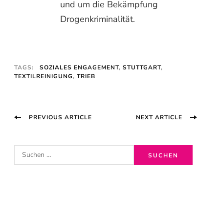
und um die Bekämpfung
Drogenkriminalität.
TAGS:
SOZIALES ENGAGEMENT
,
STUTTGART
,
TEXTILREINIGUNG
,
TRIEB
Post
PREVIOUS ARTICLE
NEXT ARTICLE
Navigation
S
u
c
h
e