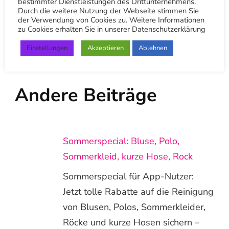
bestimmter Dienstleistungen des Drittunternehmens.
du dich registriert hast. Zu den weiteren
Durch die weitere Nutzung der Webseite stimmen Sie
Vorteilen der App gehört die Möglichkeit einen
der Verwendung von Cookies zu. Weitere Informationen
zu Cookies erhalten Sie in unserer Datenschutzerklärung
QR-Scanner zu nutzen und uns Bilder von
Flecken zu schicken und somit kostenlos einen
Einstellungen
Akzeptieren
Ablehnen
Rat oder Kostenvoranschlag einzuholen.
Andere Beiträge
Sommerspecial: Bluse, Polo,
Sommerkleid, kurze Hose, Rock
Sommerspecial für App-Nutzer:
Jetzt tolle Rabatte auf die Reinigung
von Blusen, Polos, Sommerkleider,
Röcke und kurze Hosen sichern –