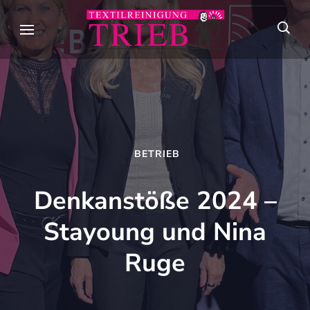
Skip
to
Textilreini
Meisterhafte
content
Trieb
Textilpflege seit
(Press
über 90 Jahren in
Enter)
Stuttgart
BETRIEB
Denkanstöße 2024 –
Stayoung und Nina
Ruge