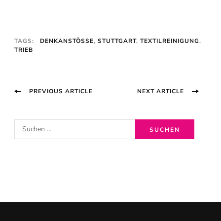
TAGS:
DENKANSTÖSSE
,
STUTTGART
,
TEXTILREINIGUNG
,
TRIEB
Post
PREVIOUS ARTICLE
NEXT ARTICLE
Navigation
S
u
c
h
e
n
n