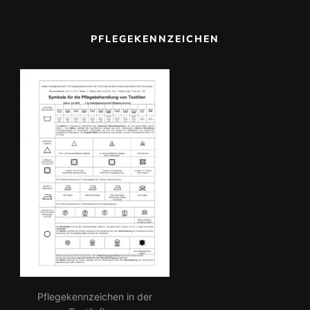
a
c
PFLEGEKENNZEICHEN
h:
Pflegekennzeichen in der