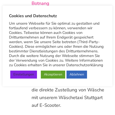
Botnang
Cookies und Datenschutz
Vielen Dank
Um unsere Webseite für Sie optimal zu gestalten und
fortlaufend verbessern zu können, verwenden wir
Andere Beiträge
Cookies. Teilweise können auch Cookies von
Drittunternehmen auf Ihrem Endgerät gespeichert
werden, wenn Sie unsere Seite betreten (Third-Party-
Cookies). Diese ermöglichen uns oder Ihnen die Nutzung
bestimmter Dienstleistungen des Drittunternehmens.
Durch die weitere Nutzung der Webseite stimmen Sie
Wäschetaxi Stuttgart E-Scooter im
der Verwendung von Cookies zu. Weitere Informationen
Einsatz
zu Cookies erhalten Sie in unserer Datenschutzerklärung
Wir sind seit über 100 Jahren
Einstellungen
Akzeptieren
Ablehnen
innovativ. Nun setzen auch wir für
die direkte Zustellung von Wäsche
mit unserem Wäschetaxi Stuttgart
auf E-Scooter.