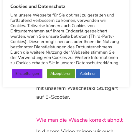
Cookies und Datenschutz
Andere Beiträge
Um unsere Webseite für Sie optimal zu gestalten und
fortlaufend verbessern zu können, verwenden wir
Cookies. Teilweise können auch Cookies von
Drittunternehmen auf Ihrem Endgerät gespeichert
werden, wenn Sie unsere Seite betreten (Third-Party-
Wäschetaxi Stuttgart E-Scooter im
Cookies). Diese ermöglichen uns oder Ihnen die Nutzung
bestimmter Dienstleistungen des Drittunternehmens.
Einsatz
Durch die weitere Nutzung der Webseite stimmen Sie
der Verwendung von Cookies zu. Weitere Informationen
Wir sind seit über 100 Jahren
zu Cookies erhalten Sie in unserer Datenschutzerklärung
innovativ. Nun setzen auch wir für
Einstellungen
Akzeptieren
Ablehnen
die direkte Zustellung von Wäsche
mit unserem Wäschetaxi Stuttgart
auf E-Scooter.
Wie man die Wäsche korrekt abholt
In diesem Video zeigen wir euch,