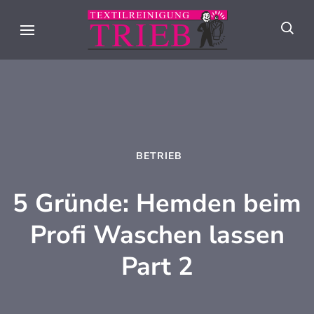
Skip
to
Textilreini
Meisterhafte
content
Trieb
Textilpflege seit
(Press
über 90 Jahren in
Enter)
Stuttgart
BETRIEB
5 Gründe: Hemden beim
Profi Waschen lassen
Part 2