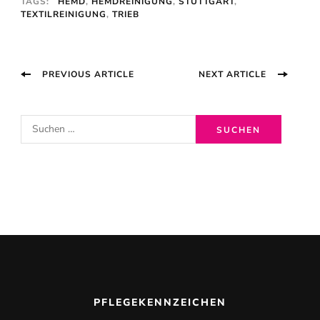
TAGS:
HEMD
,
HEMDREINIGUNG
,
STUTTGART
,
TEXTILREINIGUNG
,
TRIEB
Post
PREVIOUS ARTICLE
NEXT ARTICLE
Navigation
S
u
c
h
e
n
n
a
c
PFLEGEKENNZEICHEN
h: