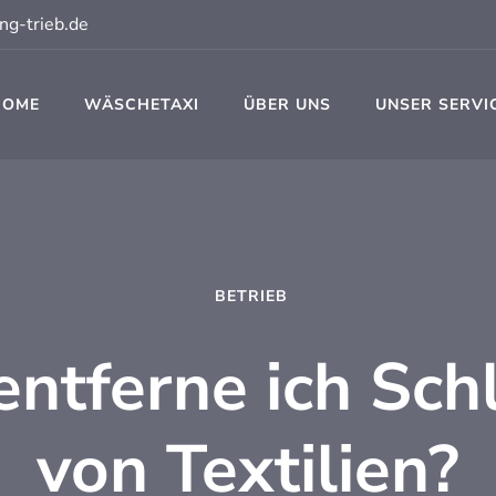
ng-trieb.de
HOME
WÄSCHETAXI
ÜBER UNS
UNSER SERVI
t
BETRIEB
entferne ich Sc
von Textilien?