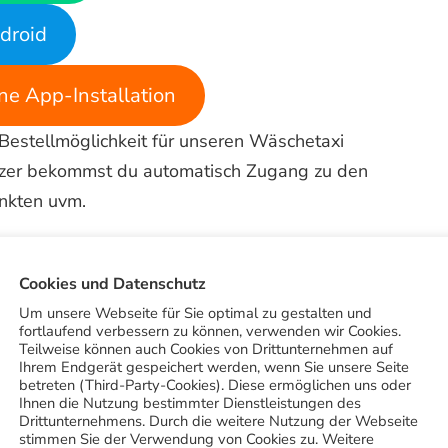
droid
e App-Installation
 Bestellmöglichkeit für unseren Wäschetaxi
Nutzer bekommst du automatisch Zugang zu den
nkten uvm.
llkommensgeschenk bekommst du automatisch von
Cookies und Datenschutz
iert hast. Zu den weiteren Vorteilen der App
Um unsere Webseite für Sie optimal zu gestalten und
n QR-Scanner zu nutzen und uns Bilder von
fortlaufend verbessern zu können, verwenden wir Cookies.
it kostenlos einen Rat oder Kostenvoranschlag
Teilweise können auch Cookies von Drittunternehmen auf
Ihrem Endgerät gespeichert werden, wenn Sie unsere Seite
betreten (Third-Party-Cookies). Diese ermöglichen uns oder
Ihnen die Nutzung bestimmter Dienstleistungen des
Drittunternehmens. Durch die weitere Nutzung der Webseite
stimmen Sie der Verwendung von Cookies zu. Weitere