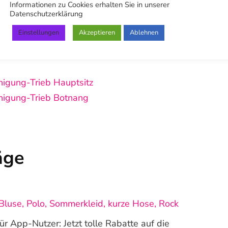
Informationen zu Cookies erhalten Sie in unserer
Datenschutzerklärung
be
,
Pinterest
,
LinkedIn
,
X (Twitter)
,
Facebook
,
Einstellungen
Akzeptieren
Ablehnen
würden uns sehr freuen wenn du uns dort
inigung-Trieb Hauptsitz
inigung-Trieb Botnang
äge
Bluse, Polo, Sommerkleid, kurze Hose, Rock
r App-Nutzer: Jetzt tolle Rabatte auf die