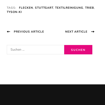
TAGS:
FLECKEN
,
STUTTGART
,
TEXTILREINIGUNG
,
TRIEB
,
TYSON-KI
Post
PREVIOUS ARTICLE
NEXT ARTICLE
Navigation
S
u
c
h
e
n
n
a
c