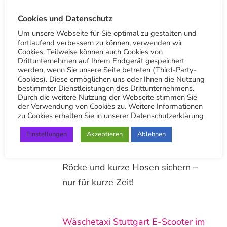
Vielen Dank
Cookies und Datenschutz
Um unsere Webseite für Sie optimal zu gestalten und
Andere Beiträge
fortlaufend verbessern zu können, verwenden wir
Cookies. Teilweise können auch Cookies von
Drittunternehmen auf Ihrem Endgerät gespeichert
werden, wenn Sie unsere Seite betreten (Third-Party-
Cookies). Diese ermöglichen uns oder Ihnen die Nutzung
Sommerspecial: Bluse, Polo,
bestimmter Dienstleistungen des Drittunternehmens.
Durch die weitere Nutzung der Webseite stimmen Sie
Sommerkleid, kurze Hose, Rock
der Verwendung von Cookies zu. Weitere Informationen
zu Cookies erhalten Sie in unserer Datenschutzerklärung
Sommerspecial für App-Nutzer:
Einstellungen
Akzeptieren
Ablehnen
Jetzt tolle Rabatte auf die Reinigung
von Blusen, Polos, Sommerkleider,
Röcke und kurze Hosen sichern –
nur für kurze Zeit!
Wäschetaxi Stuttgart E-Scooter im