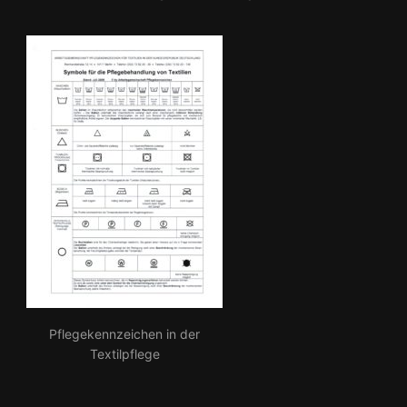
h:
Pflegekennzeichen in der
Textilpflege