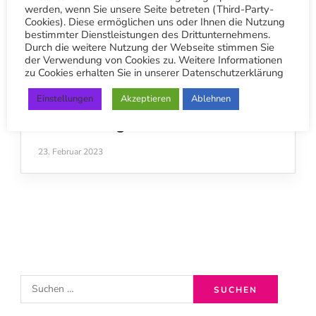
werden, wenn Sie unsere Seite betreten (Third-Party-
Cookies). Diese ermöglichen uns oder Ihnen die Nutzung
bestimmter Dienstleistungen des Drittunternehmens.
Durch die weitere Nutzung der Webseite stimmen Sie
der Verwendung von Cookies zu. Weitere Informationen
zu Cookies erhalten Sie in unserer Datenschutzerklärung
Einstellungen
Akzeptieren
Ablehnen
BETRIEB
Der Fasching hat uns im Griff
23. Februar 2023
S
u