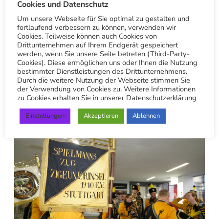
Freundes Traenen in den Augen und Jubel
Cookies und Datenschutz
freude sich total fuer diese Ueberraschung,
Um unsere Webseite für Sie optimal zu gestalten und
fortlaufend verbessern zu können, verwenden wir
auch alle Mitarbeiter hatten sich gefreut.
Cookies. Teilweise können auch Cookies von
Spielmannzug Zigeunerinsel wir sind sehr
Drittunternehmen auf Ihrem Endgerät gespeichert
werden, wenn Sie unsere Seite betreten (Third-Party-
dankbar, unsere Kostume werden dort
Cookies). Diese ermöglichen uns oder Ihnen die Nutzung
bestimmter Dienstleistungen des Drittunternehmens.
gereining , und wollten ihm eine Freude
Durch die weitere Nutzung der Webseite stimmen Sie
machen. Foto Andreas Rosar Fotoagentur-
der Verwendung von Cookies zu. Weitere Informationen
zu Cookies erhalten Sie in unserer Datenschutzerklärung
Stuttgart 21.02.2023
Einstellungen
Akzeptieren
Ablehnen