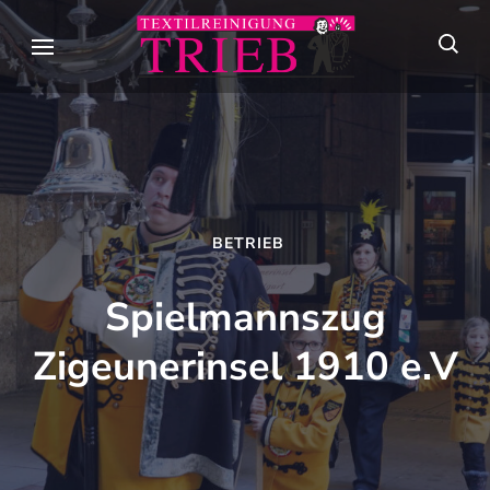
Skip
to
Textilreini
Meisterhafte
content
Trieb
Textilpflege seit
(Press
über 90 Jahren in
Enter)
Stuttgart
BETRIEB
Spielmannszug
Zigeunerinsel 1910 e.V