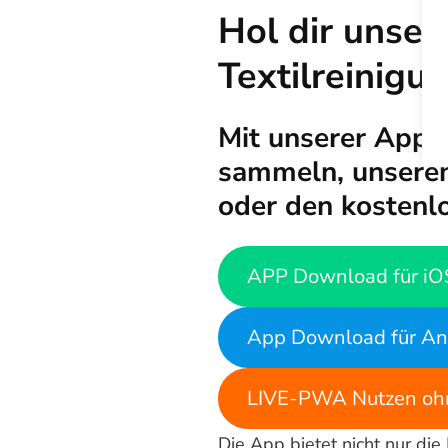
Hol dir unser
Textilreinigu
Mit unserer App 
sammeln, unseren
oder den kostenl
APP Download für iO
App Download für An
LIVE-PWA Nutzen ohn
Die App bietet nicht nur die