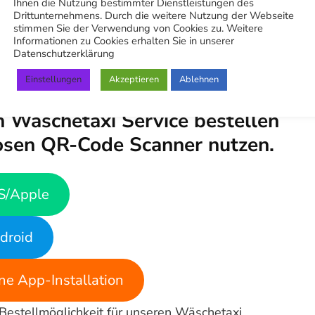
Ihnen die Nutzung bestimmter Dienstleistungen des
e App “Stuttgart
Drittunternehmens. Durch die weitere Nutzung der Webseite
stimmen Sie der Verwendung von Cookies zu. Weitere
Informationen zu Cookies erhalten Sie in unserer
ng”
Datenschutzerklärung
Einstellungen
Akzeptieren
Ablehnen
kannst du Treuepunkte
 Wäschetaxi Service bestellen
osen QR-Code Scanner nutzen.
S/Apple
droid
e App-Installation
 Bestellmöglichkeit für unseren Wäschetaxi