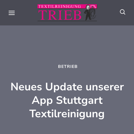
Skip
to
Textilreini
Meisterhafte
content
Trieb
Textilpflege seit
(Press
über 90 Jahren in
Enter)
Stuttgart
BETRIEB
Neues Update unserer
App Stuttgart
Textilreinigung