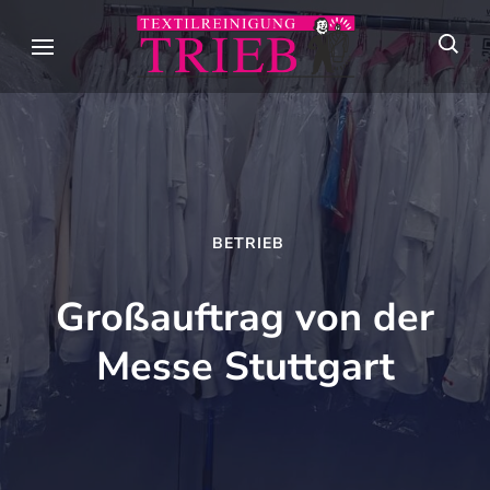
Skip
to
Textilreini
Meisterhafte
content
Trieb
Textilpflege seit
(Press
über 90 Jahren in
Enter)
Stuttgart
BETRIEB
Großauftrag von der
Messe Stuttgart