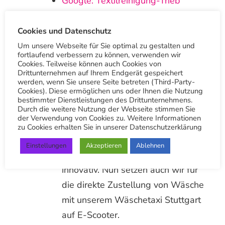
Google: Textilreinigung-Trieb
Botnang
Cookies und Datenschutz
Vielen Dank
Um unsere Webseite für Sie optimal zu gestalten und
fortlaufend verbessern zu können, verwenden wir
Cookies. Teilweise können auch Cookies von
Andere Beiträge
Drittunternehmen auf Ihrem Endgerät gespeichert
werden, wenn Sie unsere Seite betreten (Third-Party-
Cookies). Diese ermöglichen uns oder Ihnen die Nutzung
bestimmter Dienstleistungen des Drittunternehmens.
Durch die weitere Nutzung der Webseite stimmen Sie
der Verwendung von Cookies zu. Weitere Informationen
Wäschetaxi Stuttgart E-Scooter im
zu Cookies erhalten Sie in unserer Datenschutzerklärung
Einsatz
Einstellungen
Akzeptieren
Ablehnen
Wir sind seit über 100 Jahren
innovativ. Nun setzen auch wir für
die direkte Zustellung von Wäsche
mit unserem Wäschetaxi Stuttgart
auf E-Scooter.