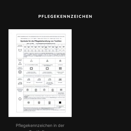
a
c
PFLEGEKENNZEICHEN
h:
Pflegekennzeichen in der