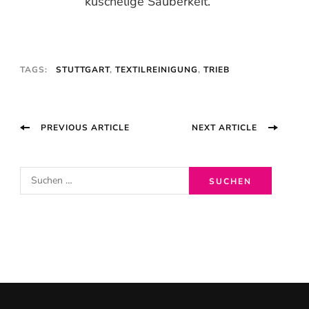
kuschelige Sauberkeit.
TAGS:
STUTTGART
,
TEXTILREINIGUNG
,
TRIEB
Post
PREVIOUS ARTICLE
NEXT ARTICLE
Navigation
S
u
c
h
e
n
n