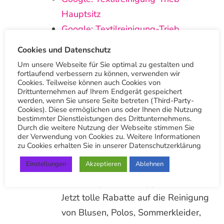
Hauptsitz
Google: Textilreinigung-Trieb
Botnang
Cookies und Datenschutz
Um unsere Webseite für Sie optimal zu gestalten und
Vielen Dank
fortlaufend verbessern zu können, verwenden wir
Cookies. Teilweise können auch Cookies von
Drittunternehmen auf Ihrem Endgerät gespeichert
Andere Beiträge
werden, wenn Sie unsere Seite betreten (Third-Party-
Cookies). Diese ermöglichen uns oder Ihnen die Nutzung
bestimmter Dienstleistungen des Drittunternehmens.
Durch die weitere Nutzung der Webseite stimmen Sie
der Verwendung von Cookies zu. Weitere Informationen
zu Cookies erhalten Sie in unserer Datenschutzerklärung
Sommerspecial: Bluse, Polo,
Sommerkleid, kurze Hose, Rock
Einstellungen
Akzeptieren
Ablehnen
Sommerspecial für App-Nutzer:
Jetzt tolle Rabatte auf die Reinigung
von Blusen, Polos, Sommerkleider,