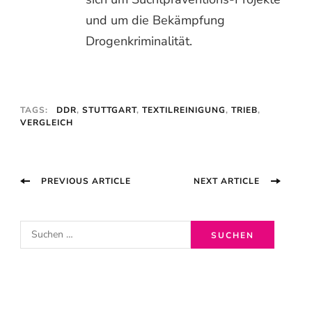
und um die Bekämpfung
Drogenkriminalität.
TAGS:
DDR
,
STUTTGART
,
TEXTILREINIGUNG
,
TRIEB
,
VERGLEICH
Post
PREVIOUS ARTICLE
NEXT ARTICLE
Navigation
S
u
c
h