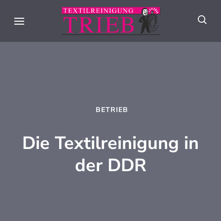
Skip
to
Textilreini
Meisterhafte
content
Trieb
Textilpflege seit
(Press
über 90 Jahren in
Enter)
Stuttgart
BETRIEB
Die Textilreinigung in
der DDR