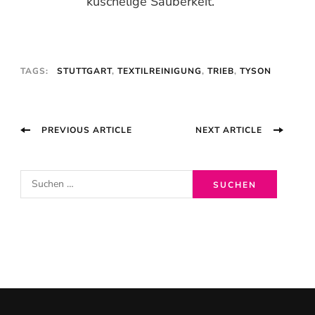
kuschelige Sauberkeit.
TAGS:
STUTTGART
,
TEXTILREINIGUNG
,
TRIEB
,
TYSON
Post
PREVIOUS ARTICLE
NEXT ARTICLE
Navigation
S
u
c
h
e
n
n