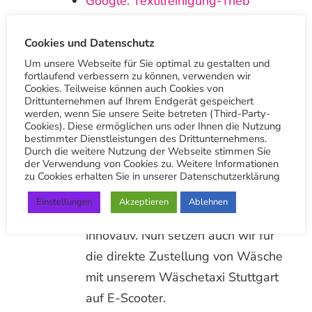
Google: Textilreinigung-Trieb
Botnang
Cookies und Datenschutz
Vielen Dank
Um unsere Webseite für Sie optimal zu gestalten und
fortlaufend verbessern zu können, verwenden wir
Cookies. Teilweise können auch Cookies von
Andere Beiträge
Drittunternehmen auf Ihrem Endgerät gespeichert
werden, wenn Sie unsere Seite betreten (Third-Party-
Cookies). Diese ermöglichen uns oder Ihnen die Nutzung
bestimmter Dienstleistungen des Drittunternehmens.
Durch die weitere Nutzung der Webseite stimmen Sie
der Verwendung von Cookies zu. Weitere Informationen
Wäschetaxi Stuttgart E-Scooter im
zu Cookies erhalten Sie in unserer Datenschutzerklärung
Einsatz
Einstellungen
Akzeptieren
Ablehnen
Wir sind seit über 100 Jahren
innovativ. Nun setzen auch wir für
die direkte Zustellung von Wäsche
mit unserem Wäschetaxi Stuttgart
auf E-Scooter.