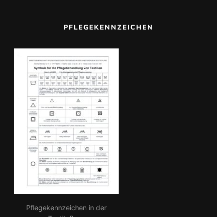
a
c
PFLEGEKENNZEICHEN
h:
Pflegekennzeichen in der