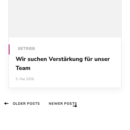
BETRIEB
Wir suchen Verstärkung für unser
Team
5. Mai 2026
Beitragsnavigation
OLDER POSTS
NEWER POSTS