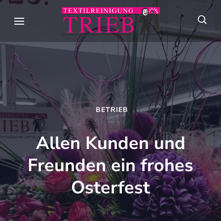
Skip
to
Textilreini
Meisterhafte
content
Trieb
Textilpflege seit
(Press
über 90 Jahren in
Enter)
Stuttgart
BETRIEB
Allen Kunden und
Freunden ein frohes
Osterfest