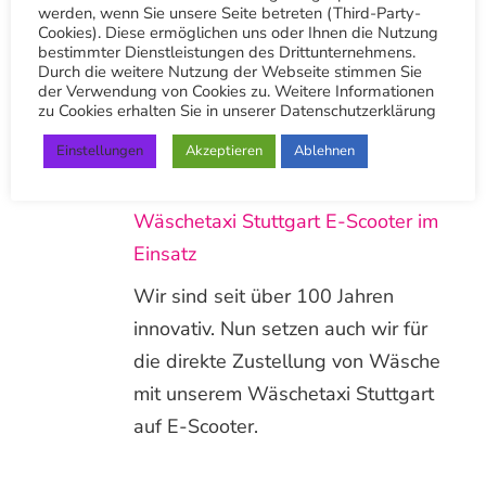
Sommerspecial für App-Nutzer:
werden, wenn Sie unsere Seite betreten (Third-Party-
Cookies). Diese ermöglichen uns oder Ihnen die Nutzung
Jetzt tolle Rabatte auf die Reinigung
bestimmter Dienstleistungen des Drittunternehmens.
von Blusen, Polos, Sommerkleider,
Durch die weitere Nutzung der Webseite stimmen Sie
der Verwendung von Cookies zu. Weitere Informationen
Röcke und kurze Hosen sichern –
zu Cookies erhalten Sie in unserer Datenschutzerklärung
nur für kurze Zeit!
Einstellungen
Akzeptieren
Ablehnen
Wäschetaxi Stuttgart E-Scooter im
Einsatz
Wir sind seit über 100 Jahren
innovativ. Nun setzen auch wir für
die direkte Zustellung von Wäsche
mit unserem Wäschetaxi Stuttgart
auf E-Scooter.