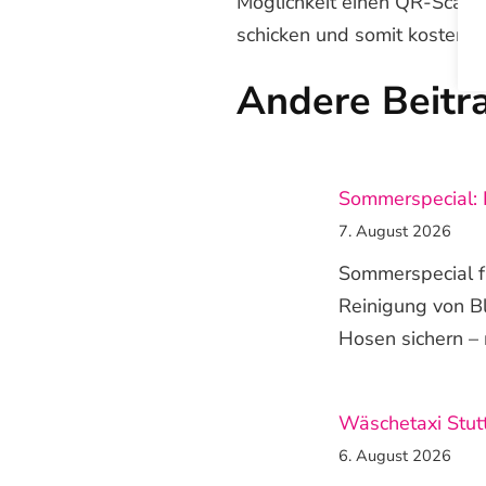
Möglichkeit einen QR-Scanne
schicken und somit kostenlo
Andere Beitr
Sommerspecial: 
7. August 2026
Sommerspecial fü
Reinigung von B
Hosen sichern – n
Wäschetaxi Stutt
6. August 2026