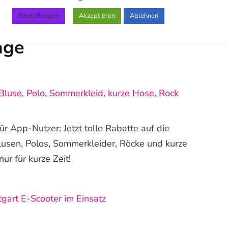
r zu nutzen und uns Bilder von Flecken zu
s einen Rat oder Kostenvoranschlag einzuholen.
Einstellungen
Akzeptieren
Ablehnen
äge
Bluse, Polo, Sommerkleid, kurze Hose, Rock
r App-Nutzer: Jetzt tolle Rabatte auf die
lusen, Polos, Sommerkleider, Röcke und kurze
ur für kurze Zeit!
gart E-Scooter im Einsatz