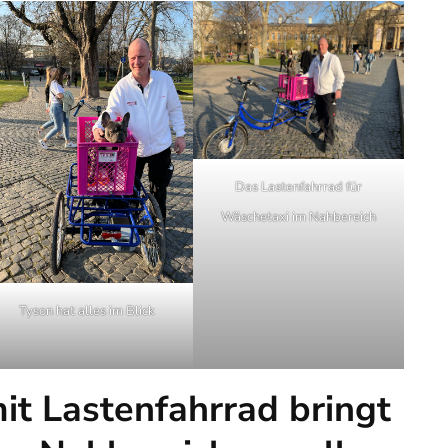
Das Lastenfahrrad für
Wäschetaxi im Nahbereich
Tyson hat alles im Blick
it Lastenfahrrad bringt