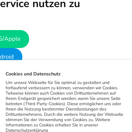
ervice nutzen zu
S/Apple
droid
Cookies und Datenschutz
e App-Installation
Um unsere Webseite für Sie optimal zu gestalten und
fortlaufend verbessern zu können, verwenden wir Cookies.
ht nur die Bestellmöglichkeit für unseren
Teilweise können auch Cookies von Drittunternehmen auf
istrierter Nutzer bekommst du mehrfach im Monat
Ihrem Endgerät gespeichert werden, wenn Sie unsere Seite
betreten (Third-Party-Cookies). Diese ermöglichen uns oder
oten, sowie zu den Treuepunkten, die weitere
Ihnen die Nutzung bestimmter Dienstleistungen des
Drittunternehmens. Durch die weitere Nutzung der Webseite
kommensgeschenk bekommst du automatisch einen
stimmen Sie der Verwendung von Cookies zu. Weitere
den weiteren Vorteilen der App gehört die
Informationen zu Cookies erhalten Sie in unserer
Datenschutzerklärung