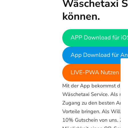
Wäschetaxi S
können.
APP Download für iO
App Download für An
LIVE-PWA Nutzen ohn
Mit der App bekommst du nic
Wäschetaxi Service. Als reg
Zugang zu den besten Angeb
Vorteile bringen. Als Will
10% Gutschein von uns. Zu 