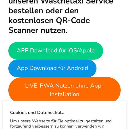
unseren Wäschetaxi Service
bestellen oder den
kostenlosen QR-Code
Scanner nutzen.
APP Download für iOS/Apple
App Download für Android
LIVE-PWA Nutzen ohne App-
Installation
Die App bietet nicht nur die Bestellmöglichkeit
Cookies und Datenschutz
für unseren Wäschetaxi Service. Als
Um unsere Webseite für Sie optimal zu gestalten und
registrierter Nutzer bekommst du automatisch
fortlaufend verbessern zu können, verwenden wir