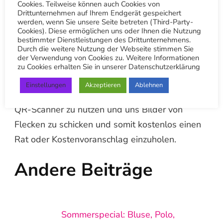
Cookies. Teilweise können auch Cookies von
Zugang zu den besten Angeboten,
Drittunternehmen auf Ihrem Endgerät gespeichert
Treuepunkten uvm.
werden, wenn Sie unsere Seite betreten (Third-Party-
Cookies). Diese ermöglichen uns oder Ihnen die Nutzung
bestimmter Dienstleistungen des Drittunternehmens.
Ein € 10 Gutschein als Willkommensgeschenk
Durch die weitere Nutzung der Webseite stimmen Sie
der Verwendung von Cookies zu. Weitere Informationen
bekommst du automatisch von uns nach dem
zu Cookies erhalten Sie in unserer Datenschutzerklärung
du dich registriert hast. Zu den weiteren
Einstellungen
Akzeptieren
Ablehnen
Vorteilen der App gehört die Möglichkeit einen
QR-Scanner zu nutzen und uns Bilder von
Flecken zu schicken und somit kostenlos einen
Rat oder Kostenvoranschlag einzuholen.
Andere Beiträge
Sommerspecial: Bluse, Polo,