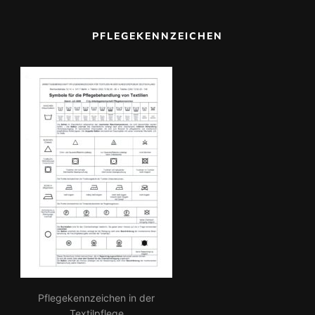
a
c
PFLEGEKENNZEICHEN
h:
Pflegekennzeichen in der
Textilpflege