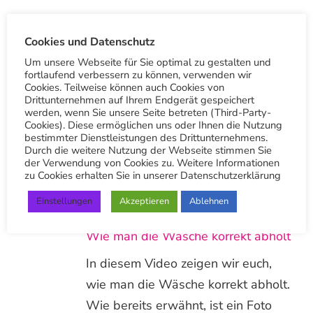
Cookies und Datenschutz
Wäschetaxi Stuttgart E-Scooter im
Um unsere Webseite für Sie optimal zu gestalten und
Einsatz
fortlaufend verbessern zu können, verwenden wir
Cookies. Teilweise können auch Cookies von
Wir sind seit über 100 Jahren
Drittunternehmen auf Ihrem Endgerät gespeichert
werden, wenn Sie unsere Seite betreten (Third-Party-
innovativ. Nun setzen auch wir für
Cookies). Diese ermöglichen uns oder Ihnen die Nutzung
bestimmter Dienstleistungen des Drittunternehmens.
die direkte Zustellung von Wäsche
Durch die weitere Nutzung der Webseite stimmen Sie
mit unserem Wäschetaxi Stuttgart
der Verwendung von Cookies zu. Weitere Informationen
zu Cookies erhalten Sie in unserer Datenschutzerklärung
auf E-Scooter.
Einstellungen
Akzeptieren
Ablehnen
Wie man die Wäsche korrekt abholt
In diesem Video zeigen wir euch,
wie man die Wäsche korrekt abholt.
Wie bereits erwähnt, ist ein Foto