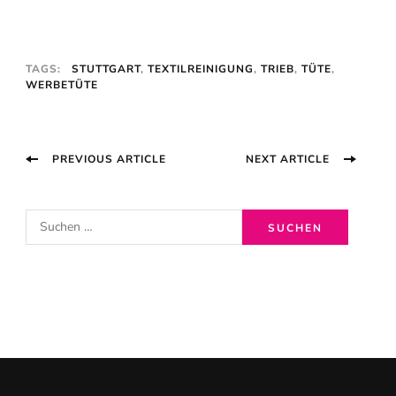
TAGS:
STUTTGART
,
TEXTILREINIGUNG
,
TRIEB
,
TÜTE
,
WERBETÜTE
Post
PREVIOUS ARTICLE
NEXT ARTICLE
Navigation
S
u
c
h
e
n
n