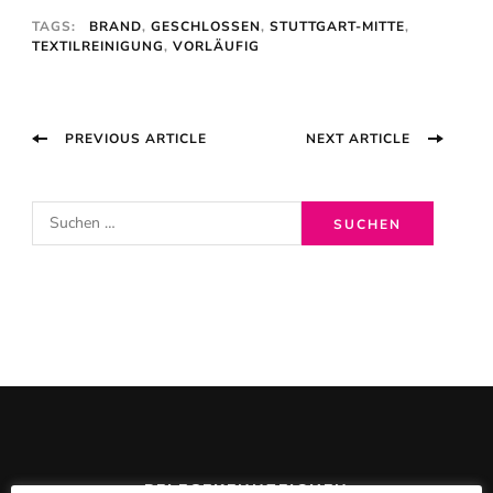
TAGS:
BRAND
,
GESCHLOSSEN
,
STUTTGART-MITTE
,
TEXTILREINIGUNG
,
VORLÄUFIG
Post
PREVIOUS ARTICLE
NEXT ARTICLE
Navigation
S
u
c
h
e
n
n
a
c
PFLEGEKENNZEICHEN