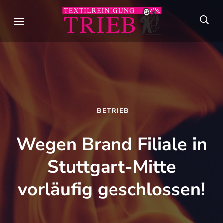
Skip
to
Textilreini
Meisterhafte
content
Trieb
Textilpflege seit
(Press
über 90 Jahren in
Enter)
Stuttgart
BETRIEB
Wegen Brand Filiale in
Stuttgart-Mitte
vorläufig geschlossen!